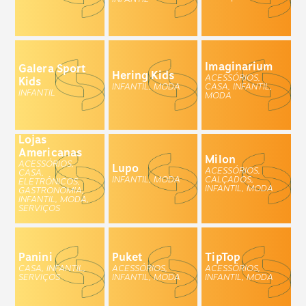
Imaginarium
Galera Sport
Hering Kids
ACESSÓRIOS,
Kids
INFANTIL, MODA
CASA, INFANTIL,
INFANTIL
MODA
Lojas
Americanas
Milon
ACESSÓRIOS,
Lupo
ACESSÓRIOS,
CASA,
INFANTIL, MODA
CALÇADOS,
ELETRÔNICOS,
INFANTIL, MODA
GASTRONOMIA,
INFANTIL, MODA,
SERVIÇOS
Panini
Puket
TipTop
CASA, INFANTIL,
ACESSÓRIOS,
ACESSÓRIOS,
SERVIÇOS
INFANTIL, MODA
INFANTIL, MODA