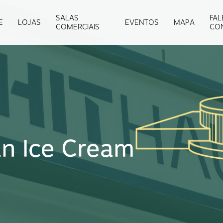
SALAS
FAL
E
LOJAS
EVENTOS
MAPA
COMERCIAIS
CO
ian Ice Cream