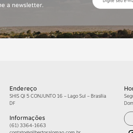
ne a newsletter.
Endereço
Ho
SHIS QI 5 CONJUNTO 16 – Lago Sul – Brasília
Seg
DF
Dom
Informações
(61) 3364-1663
contato@gilbertosalomao.com.br